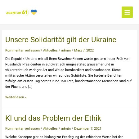
Zum
Main
Inhalt
Menu
springen
Unsere
Unsere Solidarität gilt der Ukraine
Solidarität
gilt
Kommentar verfassen
/
Aktuelles
/
admin
/
März 7, 2022
der
Die Republik Ukraine mit all ihren Bewohner*innen wurde gestern in der Früh von
Ukraine
Russlands Präsidenten in autokratisch umgesetzter, grausamer und in
völkerrechtlich widriger Art und Weise bombardiert und beschossen. Diese
militärische Aktion verurteilen wir auf das Schärfste. Sie forderte Berichten
zufolge am ersten Tag bereits rund 150 Tote, hunderttausende Menschen sind auf
der Flucht und […]
Weiterlesen »
KI
KI und das Problem der Ethik
und
das
Kommentar verfassen
/
Aktuelles
/
admin
/
Dezember 7, 2021
Problem
Welche Konzepte gibt es bislang zur Festlegung der ethischen Werte bei der
der